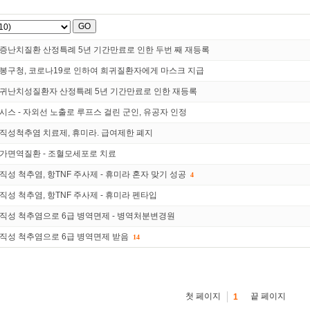
증난치질환 산정특례 5년 기간만료로 인한 두번 째 재등록
봉구청, 코로나19로 인하여 희귀질환자에게 마스크 지급
귀난치성질환자 산정특례 5년 기간만료로 인한 재등록
시스 - 자외선 노출로 루프스 걸린 군인, 유공자 인정
직성척추염 치료제, 휴미라. 급여제한 폐지
가면역질환 - 조혈모세포로 치료
직성 척추염, 항TNF 주사제 - 휴미라 혼자 맞기 성공
4
직성 척추염, 항TNF 주사제 - 휴미라 펜타입
직성 척추염으로 6급 병역면제 - 병역처분변경원
직성 척추염으로 6급 병역면제 받음
14
첫 페이지
끝 페이지
1