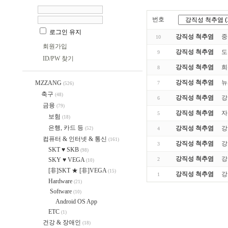
번호
로그인 유지
강직성 척추염
중
10
회원가입
강직성 척추염
도
9
ID/PW 찾기
강직성 척추염
희
8
강직성 척추염
뉴
MZZANG
7
(526)
축구
(48)
강직성 척추염
강
6
금융
(79)
강직성 척추염
자
5
보험
(18)
은행, 카드 등
강직성 척추염
강
(52)
4
컴퓨터 & 인터넷 & 통신
(161)
강직성 척추염
강
3
SKT ♥ SKB
(98)
강직성 척추염
강
SKY ♥ VEGA
2
(10)
[非]SKT ★ [非]VEGA
(15)
강직성 척추염
강
1
Hardware
(21)
Software
(10)
Android OS App
ETC
(1)
건강 & 장애인
(18)