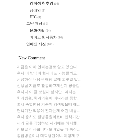
강직성 척추염
(10)
장애인
(5)
ETC
(3)
그냥 저냥
(60)
문화생활
(24)
바이크 & 자동차
(16)
연예인 사진
(160)
New Comment
지금은 아마 안되는걸로 알고 있습니...
혹시 이 방식이 현재에도 가능할까요....
궁금하신 내용은 해당 글에 꼬릿말 달...
선생님 지금도 활동하고계신지 궁금합...
혹시나 이 글 보실까 싶지만...여러분...
치과병원, 치과의원이 아니라면 종합...
혹시 종합병원 기준이 검색했을떄 해...
면책기간 적용이 된다는게 어떤 내용...
혹시 충치도 질병통원의료비 면책기간...
제가 글을 작성하던 시기에는 해지했...
정보글 감사합니다 모바일을 타 통신...
종합병원이냐 대학병원이냐 이렇게 구...